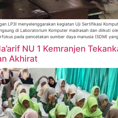
an LP3I menyelenggarakan kegiatan Uji Sertifikasi Kompute
langsung di Laboratorium Komputer madrasah dan diikuti ole
 berfokus pada pencetakan sumber daya manusia (SDM) yan
Ma’arif NU 1 Kemranjen Tekan
an Akhirat